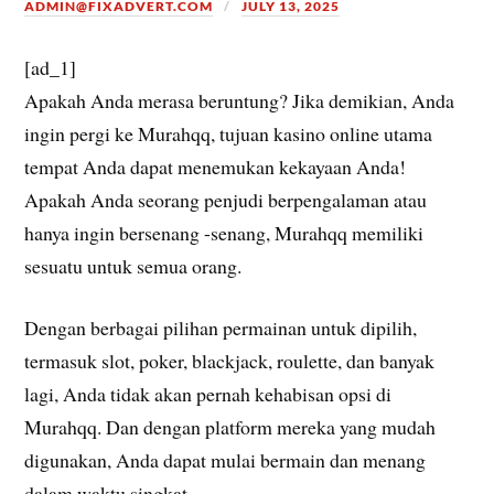
ADMIN@FIXADVERT.COM
JULY 13, 2025
[ad_1]
Apakah Anda merasa beruntung? Jika demikian, Anda
ingin pergi ke Murahqq, tujuan kasino online utama
tempat Anda dapat menemukan kekayaan Anda!
Apakah Anda seorang penjudi berpengalaman atau
hanya ingin bersenang -senang, Murahqq memiliki
sesuatu untuk semua orang.
Dengan berbagai pilihan permainan untuk dipilih,
termasuk slot, poker, blackjack, roulette, dan banyak
lagi, Anda tidak akan pernah kehabisan opsi di
Murahqq. Dan dengan platform mereka yang mudah
digunakan, Anda dapat mulai bermain dan menang
dalam waktu singkat.