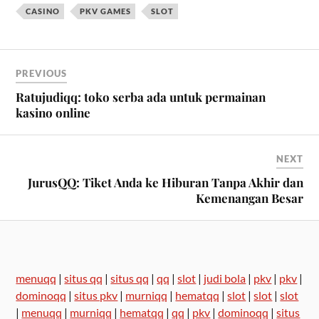
CASINO
PKV GAMES
SLOT
PREVIOUS
Ratujudiqq: toko serba ada untuk permainan
kasino online
NEXT
JurusQQ: Tiket Anda ke Hiburan Tanpa Akhir dan
Kemenangan Besar
menuqq
|
situs qq
|
situs qq
|
qq
|
slot
|
judi bola
|
pkv
|
pkv
|
dominoqq
|
situs pkv
|
murniqq
|
hematqq
|
slot
|
slot
|
slot
|
menuqq
|
murniqq
|
hematqq
|
qq
|
pkv
|
dominoqq
|
situs