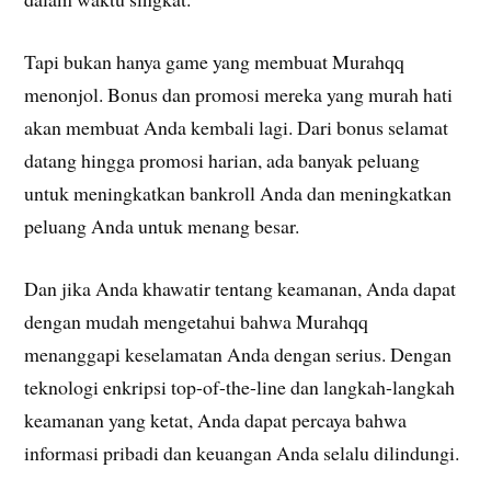
Tapi bukan hanya game yang membuat Murahqq
menonjol. Bonus dan promosi mereka yang murah hati
akan membuat Anda kembali lagi. Dari bonus selamat
datang hingga promosi harian, ada banyak peluang
untuk meningkatkan bankroll Anda dan meningkatkan
peluang Anda untuk menang besar.
Dan jika Anda khawatir tentang keamanan, Anda dapat
dengan mudah mengetahui bahwa Murahqq
menanggapi keselamatan Anda dengan serius. Dengan
teknologi enkripsi top-of-the-line dan langkah-langkah
keamanan yang ketat, Anda dapat percaya bahwa
informasi pribadi dan keuangan Anda selalu dilindungi.