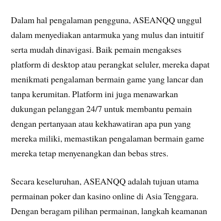
Dalam hal pengalaman pengguna, ASEANQQ unggul
dalam menyediakan antarmuka yang mulus dan intuitif
serta mudah dinavigasi. Baik pemain mengakses
platform di desktop atau perangkat seluler, mereka dapat
menikmati pengalaman bermain game yang lancar dan
tanpa kerumitan. Platform ini juga menawarkan
dukungan pelanggan 24/7 untuk membantu pemain
dengan pertanyaan atau kekhawatiran apa pun yang
mereka miliki, memastikan pengalaman bermain game
mereka tetap menyenangkan dan bebas stres.
Secara keseluruhan, ASEANQQ adalah tujuan utama
permainan poker dan kasino online di Asia Tenggara.
Dengan beragam pilihan permainan, langkah keamanan