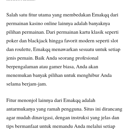
Salah satu fitur utama yang membedakan Emakqq dari
permainan kasino online lainnya adalah banyaknya
pilihan permainan. Dari permainan kartu klasik seperti
poker dan blackjack hingga favorit modern seperti slot
dan roulette, Emakqq menawarkan sesuatu untuk setiap
jenis pemain. Baik Anda seorang profesional
berpengalaman atau gamer biasa, Anda akan
menemukan banyak pilihan untuk menghibur Anda
selama berjam-jam.
Fitur menonjol lainnya dari Emakqq adalah
antarmukanya yang ramah pengguna. Situs ini dirancang
agar mudah dinavigasi, dengan instruksi yang jelas dan
tips bermanfaat untuk memandu Anda melalui setiap