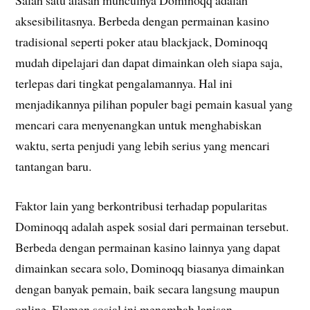
Salah satu alasan munculnya Dominoqq adalah
aksesibilitasnya. Berbeda dengan permainan kasino
tradisional seperti poker atau blackjack, Dominoqq
mudah dipelajari dan dapat dimainkan oleh siapa saja,
terlepas dari tingkat pengalamannya. Hal ini
menjadikannya pilihan populer bagi pemain kasual yang
mencari cara menyenangkan untuk menghabiskan
waktu, serta penjudi yang lebih serius yang mencari
tantangan baru.
Faktor lain yang berkontribusi terhadap popularitas
Dominoqq adalah aspek sosial dari permainan tersebut.
Berbeda dengan permainan kasino lainnya yang dapat
dimainkan secara solo, Dominoqq biasanya dimainkan
dengan banyak pemain, baik secara langsung maupun
online. Elemen sosial ini menambah lapisan