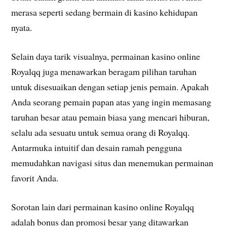
merasa seperti sedang bermain di kasino kehidupan
nyata.
Selain daya tarik visualnya, permainan kasino online
Royalqq juga menawarkan beragam pilihan taruhan
untuk disesuaikan dengan setiap jenis pemain. Apakah
Anda seorang pemain papan atas yang ingin memasang
taruhan besar atau pemain biasa yang mencari hiburan,
selalu ada sesuatu untuk semua orang di Royalqq.
Antarmuka intuitif dan desain ramah pengguna
memudahkan navigasi situs dan menemukan permainan
favorit Anda.
Sorotan lain dari permainan kasino online Royalqq
adalah bonus dan promosi besar yang ditawarkan