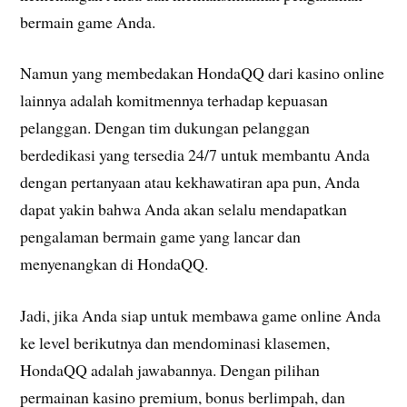
bermain game Anda.
Namun yang membedakan HondaQQ dari kasino online
lainnya adalah komitmennya terhadap kepuasan
pelanggan. Dengan tim dukungan pelanggan
berdedikasi yang tersedia 24/7 untuk membantu Anda
dengan pertanyaan atau kekhawatiran apa pun, Anda
dapat yakin bahwa Anda akan selalu mendapatkan
pengalaman bermain game yang lancar dan
menyenangkan di HondaQQ.
Jadi, jika Anda siap untuk membawa game online Anda
ke level berikutnya dan mendominasi klasemen,
HondaQQ adalah jawabannya. Dengan pilihan
permainan kasino premium, bonus berlimpah, dan