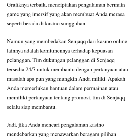
Grafiknya terbaik, menciptakan pengalaman bermain
game yang imersif yang akan membuat Anda merasa
seperti berada di kasino sungguhan.
Namun yang membedakan Senjaqq dari kasino online
lainnya adalah komitmennya terhadap kepuasan
pelanggan. Tim dukungan pelanggan di Senjaqq
tersedia 24/7 untuk membantu dengan pertanyaan atau
masalah apa pun yang mungkin Anda miliki. Apakah
Anda memerlukan bantuan dalam permainan atau
memiliki pertanyaan tentang promosi, tim di Senjaqq
selalu siap membantu.
Jadi, jika Anda mencari pengalaman kasino
mendebarkan yang menawarkan beragam pilihan