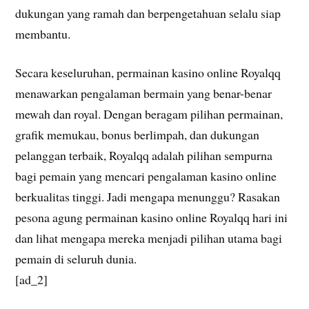
dukungan yang ramah dan berpengetahuan selalu siap
membantu.
Secara keseluruhan, permainan kasino online Royalqq
menawarkan pengalaman bermain yang benar-benar
mewah dan royal. Dengan beragam pilihan permainan,
grafik memukau, bonus berlimpah, dan dukungan
pelanggan terbaik, Royalqq adalah pilihan sempurna
bagi pemain yang mencari pengalaman kasino online
berkualitas tinggi. Jadi mengapa menunggu? Rasakan
pesona agung permainan kasino online Royalqq hari ini
dan lihat mengapa mereka menjadi pilihan utama bagi
pemain di seluruh dunia.
[ad_2]