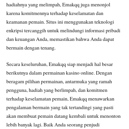
hadiahnya yang melimpah, Emakqq juga menonjol
karena komitmennya terhadap keselamatan dan
keamanan pemain. Situs ini menggunakan teknologi
enkripsi tercanggih untuk melindungi informasi pribadi
dan keuangan Anda, memastikan bahwa Anda dapat
bermain dengan tenang.
Secara keseluruhan, Emakqq siap menjadi hal besar
berikutnya dalam permainan kasino online. Dengan
beragam pilihan permainan, antarmuka yang ramah
pengguna, hadiah yang berlimpah, dan komitmen
terhadap keselamatan pemain, Emakqq menawarkan
pengalaman bermain yang tak tertandingi yang pasti
akan membuat pemain datang kembali untuk menonton
lebih banyak lagi. Baik Anda seorang penjudi