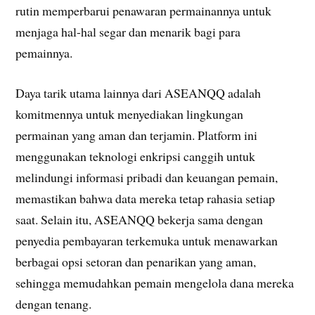
rutin memperbarui penawaran permainannya untuk
menjaga hal-hal segar dan menarik bagi para
pemainnya.
Daya tarik utama lainnya dari ASEANQQ adalah
komitmennya untuk menyediakan lingkungan
permainan yang aman dan terjamin. Platform ini
menggunakan teknologi enkripsi canggih untuk
melindungi informasi pribadi dan keuangan pemain,
memastikan bahwa data mereka tetap rahasia setiap
saat. Selain itu, ASEANQQ bekerja sama dengan
penyedia pembayaran terkemuka untuk menawarkan
berbagai opsi setoran dan penarikan yang aman,
sehingga memudahkan pemain mengelola dana mereka
dengan tenang.