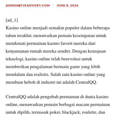
ADMIN@FIXADVERT.COM
JUNE 8, 2026
[ad_1]
Kasino online menjadi semakin populer dalam beberapa
tahun terakhir, menawarkan pemain kesempatan untuk
menikmati permainan kasino favorit mereka dari
kenyamanan rumah mereka sendiri. Dengan kemajuan
teknologi, kasino online telah berevolusi untuk
memberikan pengalaman bermain game yang lebih
mendalam dan realistis. Salah satu kasino online yang
membuat heboh di industri ini adalah CentralQQ.
CentralQQ adalah pengubah permainan di dunia kasino
online, menawarkan pemain berbagai macam permainan
untuk dipilih, termasuk poker, blackjack, roulette, dan