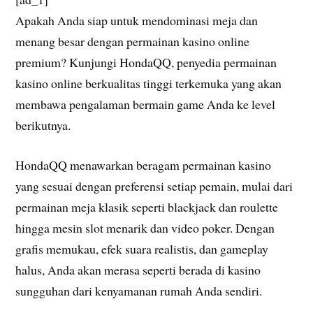
Apakah Anda siap untuk mendominasi meja dan
menang besar dengan permainan kasino online
premium? Kunjungi HondaQQ, penyedia permainan
kasino online berkualitas tinggi terkemuka yang akan
membawa pengalaman bermain game Anda ke level
berikutnya.
HondaQQ menawarkan beragam permainan kasino
yang sesuai dengan preferensi setiap pemain, mulai dari
permainan meja klasik seperti blackjack dan roulette
hingga mesin slot menarik dan video poker. Dengan
grafis memukau, efek suara realistis, dan gameplay
halus, Anda akan merasa seperti berada di kasino
sungguhan dari kenyamanan rumah Anda sendiri.