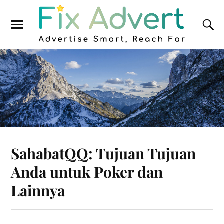
SahabatQQ: Tujuan Tujuan
Anda untuk Poker dan
Lainnya