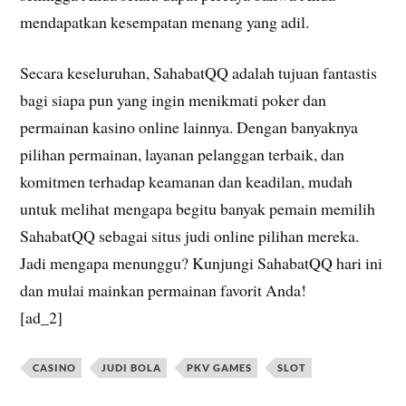
mendapatkan kesempatan menang yang adil.
Secara keseluruhan, SahabatQQ adalah tujuan fantastis
bagi siapa pun yang ingin menikmati poker dan
permainan kasino online lainnya. Dengan banyaknya
pilihan permainan, layanan pelanggan terbaik, dan
komitmen terhadap keamanan dan keadilan, mudah
untuk melihat mengapa begitu banyak pemain memilih
SahabatQQ sebagai situs judi online pilihan mereka.
Jadi mengapa menunggu? Kunjungi SahabatQQ hari ini
dan mulai mainkan permainan favorit Anda!
[ad_2]
CASINO
JUDI BOLA
PKV GAMES
SLOT