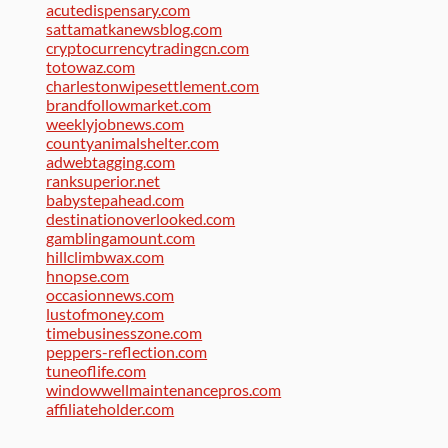
acutedispensary.com
sattamatkanewsblog.com
cryptocurrencytradingcn.com
totowaz.com
charlestonwipesettlement.com
brandfollowmarket.com
weeklyjobnews.com
countyanimalshelter.com
adwebtagging.com
ranksuperior.net
babystepahead.com
destinationoverlooked.com
gamblingamount.com
hillclimbwax.com
hnopse.com
occasionnews.com
lustofmoney.com
timebusinesszone.com
peppers-reflection.com
tuneoflife.com
windowwellmaintenancepros.com
affiliateholder.com