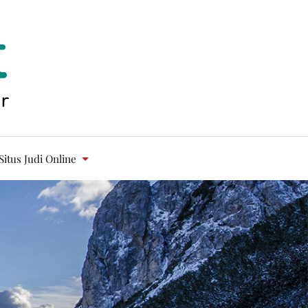
Situs Judi Online