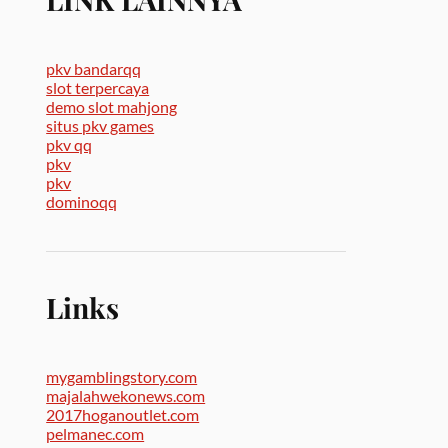
pkv bandarqq
slot terpercaya
demo slot mahjong
situs pkv games
pkv qq
pkv
pkv
dominoqq
Links
mygamblingstory.com
majalahwekonews.com
2017hoganoutlet.com
pelmanec.com