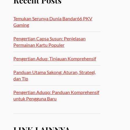
Recent Posts
Temukan Serunya Dunia Bandar66 PKV
Gaming
Pengertian Capsa Susun: Penjelasan
Permainan Kartu Populer
Pengertian Aduq: Tinjauan Komprehensif
Panduan Utama Sakong: Aturan, Strategi,
dan Tip
Pengertian Aduqq: Panduan Komprehensif
untuk Pengguna Baru
LINK LAINNYA