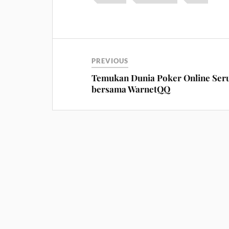
PREVIOUS
Temukan Dunia Poker Online Ser
bersama WarnetQQ