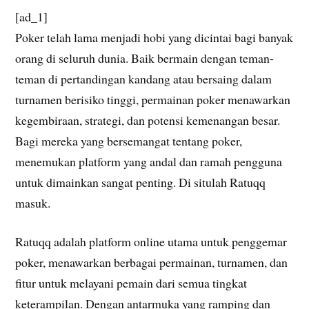
[ad_1]
Poker telah lama menjadi hobi yang dicintai bagi banyak
orang di seluruh dunia. Baik bermain dengan teman-
teman di pertandingan kandang atau bersaing dalam
turnamen berisiko tinggi, permainan poker menawarkan
kegembiraan, strategi, dan potensi kemenangan besar.
Bagi mereka yang bersemangat tentang poker,
menemukan platform yang andal dan ramah pengguna
untuk dimainkan sangat penting. Di situlah Ratuqq
masuk.
Ratuqq adalah platform online utama untuk penggemar
poker, menawarkan berbagai permainan, turnamen, dan
fitur untuk melayani pemain dari semua tingkat
keterampilan. Dengan antarmuka yang ramping dan