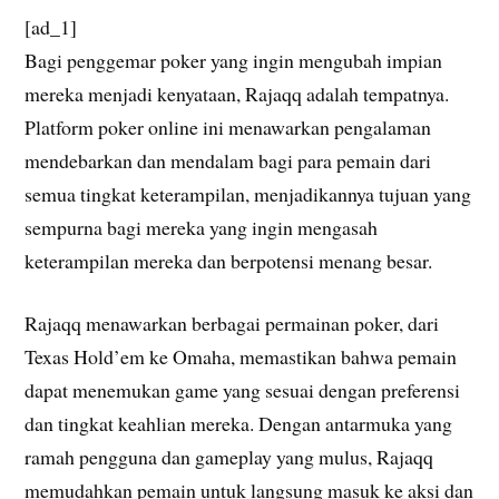
[ad_1]
Bagi penggemar poker yang ingin mengubah impian
mereka menjadi kenyataan, Rajaqq adalah tempatnya.
Platform poker online ini menawarkan pengalaman
mendebarkan dan mendalam bagi para pemain dari
semua tingkat keterampilan, menjadikannya tujuan yang
sempurna bagi mereka yang ingin mengasah
keterampilan mereka dan berpotensi menang besar.
Rajaqq menawarkan berbagai permainan poker, dari
Texas Hold’em ke Omaha, memastikan bahwa pemain
dapat menemukan game yang sesuai dengan preferensi
dan tingkat keahlian mereka. Dengan antarmuka yang
ramah pengguna dan gameplay yang mulus, Rajaqq
memudahkan pemain untuk langsung masuk ke aksi dan