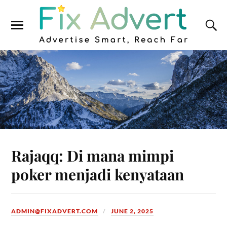
Rajaqq: Di mana mimpi
poker menjadi kenyataan
ADMIN@FIXADVERT.COM
JUNE 2, 2025