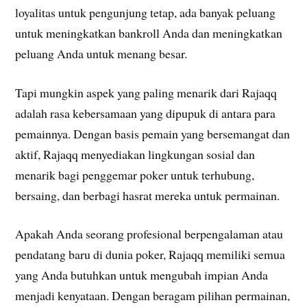
loyalitas untuk pengunjung tetap, ada banyak peluang
untuk meningkatkan bankroll Anda dan meningkatkan
peluang Anda untuk menang besar.
Tapi mungkin aspek yang paling menarik dari Rajaqq
adalah rasa kebersamaan yang dipupuk di antara para
pemainnya. Dengan basis pemain yang bersemangat dan
aktif, Rajaqq menyediakan lingkungan sosial dan
menarik bagi penggemar poker untuk terhubung,
bersaing, dan berbagi hasrat mereka untuk permainan.
Apakah Anda seorang profesional berpengalaman atau
pendatang baru di dunia poker, Rajaqq memiliki semua
yang Anda butuhkan untuk mengubah impian Anda
menjadi kenyataan. Dengan beragam pilihan permainan,