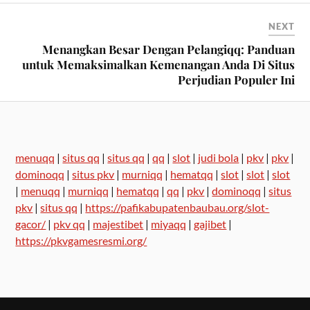
NEXT
Menangkan Besar Dengan Pelangiqq: Panduan
untuk Memaksimalkan Kemenangan Anda Di Situs
Perjudian Populer Ini
menuqq
|
situs qq
|
situs qq
|
qq
|
slot
|
judi bola
|
pkv
|
pkv
|
dominoqq
|
situs pkv
|
murniqq
|
hematqq
|
slot
|
slot
|
slot
|
menuqq
|
murniqq
|
hematqq
|
qq
|
pkv
|
dominoqq
|
situs
pkv
|
situs qq
|
https://pafikabupatenbaubau.org/slot-
gacor/
|
pkv qq
|
majestibet
|
miyaqq
|
gajibet
|
https://pkvgamesresmi.org/