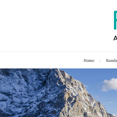
Home
Band