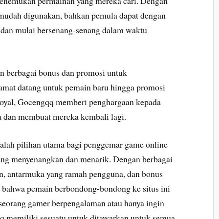
menemukan permainan yang mereka cari. Dengan
ng mudah digunakan, bahkan pemula dapat dengan
 dan mulai bersenang-senang dalam waktu
 berbagai bonus dan promosi untuk
lamat datang untuk pemain baru hingga promosi
 loyal, Gocengqq memberi penghargaan kepada
a dan membuat mereka kembali lagi.
ah pilihan utama bagi penggemar game online
ang menyenangkan dan menarik. Dengan berbagai
n, antarmuka yang ramah pengguna, dan bonus
n bahwa pemain berbondong-bondong ke situs ini
eorang gamer berpengalaman atau hanya ingin
q memiliki sesuatu untuk ditawarkan untuk semua