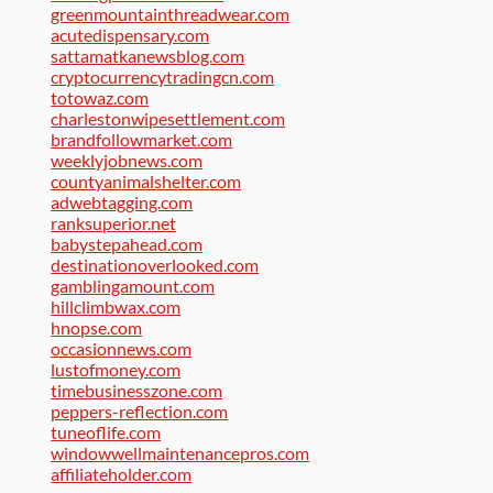
greenmountainthreadwear.com
acutedispensary.com
sattamatkanewsblog.com
cryptocurrencytradingcn.com
totowaz.com
charlestonwipesettlement.com
brandfollowmarket.com
weeklyjobnews.com
countyanimalshelter.com
adwebtagging.com
ranksuperior.net
babystepahead.com
destinationoverlooked.com
gamblingamount.com
hillclimbwax.com
hnopse.com
occasionnews.com
lustofmoney.com
timebusinesszone.com
peppers-reflection.com
tuneoflife.com
windowwellmaintenancepros.com
affiliateholder.com