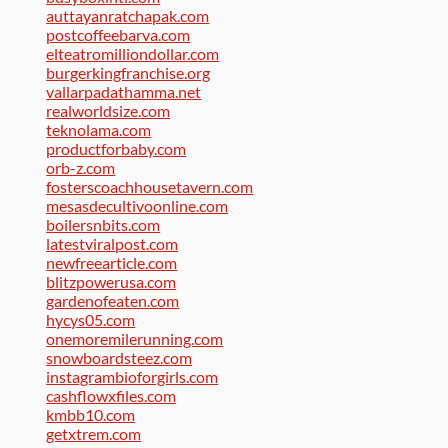
auttayanratchapak.com
postcoffeebarva.com
elteatromilliondollar.com
burgerkingfranchise.org
vallarpadathamma.net
realworldsize.com
teknolama.com
productforbaby.com
orb-z.com
fosterscoachhousetavern.com
mesasdecultivoonline.com
boilersnbits.com
latestviralpost.com
newfreearticle.com
blitzpowerusa.com
gardenofeaten.com
hycys05.com
onemoremilerunning.com
snowboardsteez.com
instagrambioforgirls.com
cashflowxfiles.com
kmbb10.com
getxtrem.com