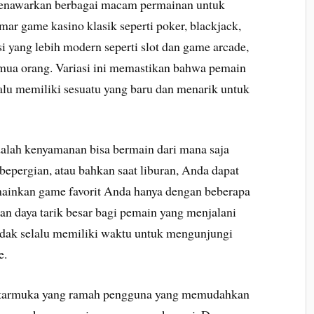
menawarkan berbagai macam permainan untuk
ar game kasino klasik seperti poker, blackjack,
si yang lebih modern seperti slot dan game arcade,
mua orang. Variasi ini memastikan bahwa pemain
alu memiliki sesuatu yang baru dan menarik untuk
alah kenyamanan bisa bermain dari mana saja
bepergian, atau bahkan saat liburan, Anda dapat
inkan game favorit Anda hanya dengan beberapa
kan daya tarik besar bagi pemain yang menjalani
idak selalu memiliki waktu untuk mengunjungi
e.
ntarmuka yang ramah pengguna yang memudahkan