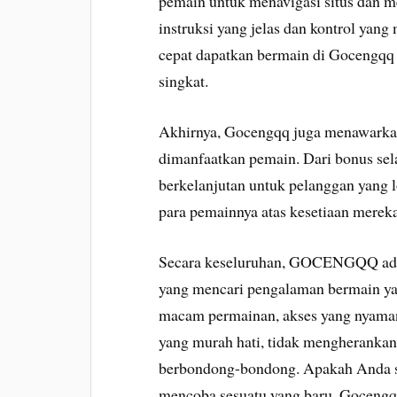
pemain untuk menavigasi situs dan 
instruksi yang jelas dan kontrol ya
cepat dapatkan bermain di Gocengqq
singkat.
Akhirnya, Gocengqq juga menawarkan
dimanfaatkan pemain. Dari bonus se
berkelanjutan untuk pelanggan yang
para pemainnya atas kesetiaan merek
Secara keseluruhan, GOCENGQQ adal
yang mencari pengalaman bermain y
macam permainan, akses yang nyama
yang murah hati, tidak mengheranka
berbondong-bondong. Apakah Anda s
mencoba sesuatu yang baru, Gocengq