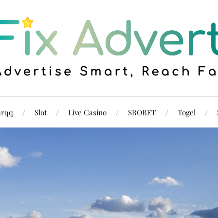
arqq
Slot
Live Casino
SBOBET
Togel