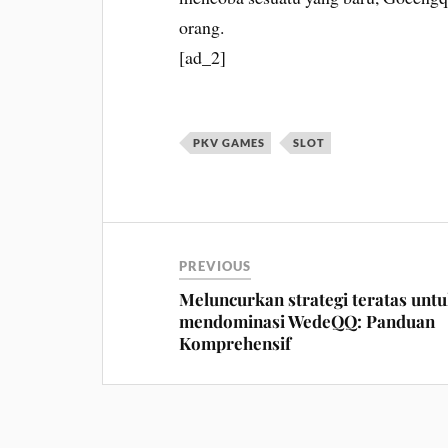
orang.
[ad_2]
PKV GAMES
SLOT
PREVIOUS
Meluncurkan strategi teratas unt
mendominasi WedeQQ: Panduan
Komprehensif