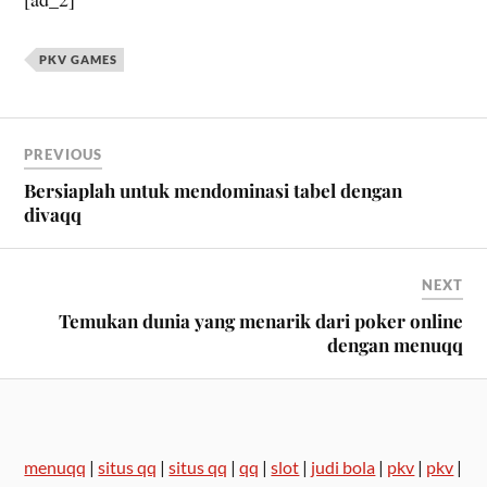
PKV GAMES
PREVIOUS
Bersiaplah untuk mendominasi tabel dengan
divaqq
NEXT
Temukan dunia yang menarik dari poker online
dengan menuqq
menuqq
|
situs qq
|
situs qq
|
qq
|
slot
|
judi bola
|
pkv
|
pkv
|