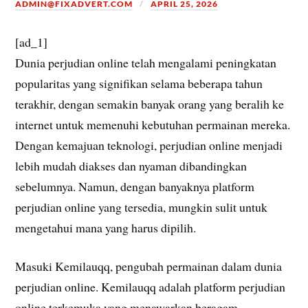
ADMIN@FIXADVERT.COM
APRIL 25, 2026
[ad_1]
Dunia perjudian online telah mengalami peningkatan
popularitas yang signifikan selama beberapa tahun
terakhir, dengan semakin banyak orang yang beralih ke
internet untuk memenuhi kebutuhan permainan mereka.
Dengan kemajuan teknologi, perjudian online menjadi
lebih mudah diakses dan nyaman dibandingkan
sebelumnya. Namun, dengan banyaknya platform
perjudian online yang tersedia, mungkin sulit untuk
mengetahui mana yang harus dipilih.
Masuki Kemilauqq, pengubah permainan dalam dunia
perjudian online. Kemilauqq adalah platform perjudian
online terkemuka yang menawarkan beragam