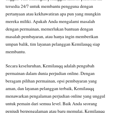
tersedia 24/7 untuk membantu pengguna dengan
pertanyaan atau kekhawatiran apa pun yang mungkin
mereka miliki. Apakah Anda mengalami masalah
dengan permainan, memerlukan bantuan dengan
masalah pembayaran, atau hanya ingin memberikan
umpan balik, tim layanan pelanggan Kemilauqq siap
membantu.
Secara keseluruhan, Kemilauqq adalah pengubah
permainan dalam dunia perjudian online. Dengan
beragam pilihan permainan, opsi pembayaran yang
aman, dan layanan pelanggan terbaik, Kemilauqq
menawarkan pengalaman perjudian online yang unggul
untuk pemain dari semua level. Baik Anda seorang
penjudi berpengalaman atau baru memulai, Kemilauqq