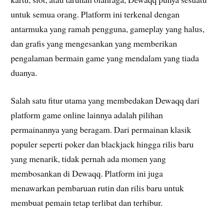
untuk semua orang. Platform ini terkenal dengan
antarmuka yang ramah pengguna, gameplay yang halus,
dan grafis yang mengesankan yang memberikan
pengalaman bermain game yang mendalam yang tiada
duanya.
Salah satu fitur utama yang membedakan Dewaqq dari
platform game online lainnya adalah pilihan
permainannya yang beragam. Dari permainan klasik
populer seperti poker dan blackjack hingga rilis baru
yang menarik, tidak pernah ada momen yang
membosankan di Dewaqq. Platform ini juga
menawarkan pembaruan rutin dan rilis baru untuk
membuat pemain tetap terlibat dan terhibur.