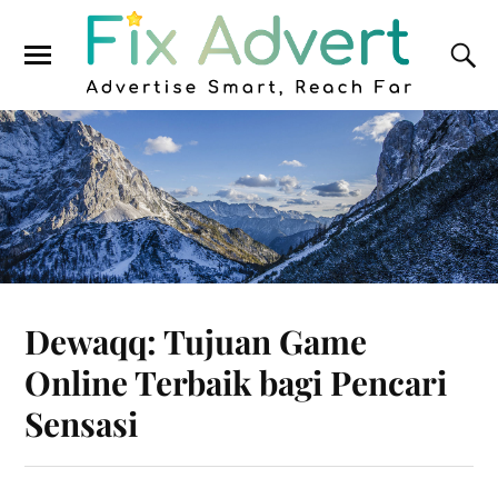
Dewaqq: Tujuan Game
Online Terbaik bagi Pencari
Sensasi