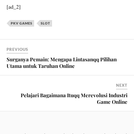
[ad_2]
PKV GAMES
SLOT
PREVIOUS
Surganya Pemain: Mengapa Lintasanqq Pilihan
Utama untuk Taruhan Online
NEXT
Pelajari Bagaimana Ituqq Merevolusi Industri
Game Online