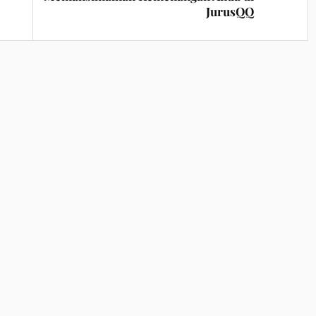
JurusQQ