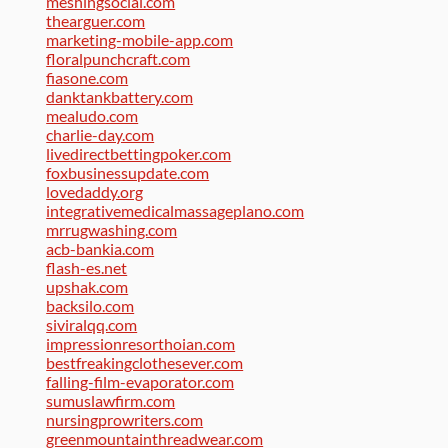
meshingsocial.com
thearguer.com
marketing-mobile-app.com
floralpunchcraft.com
fiasone.com
danktankbattery.com
mealudo.com
charlie-day.com
livedirectbettingpoker.com
foxbusinessupdate.com
lovedaddy.org
integrativemedicalmassageplano.com
mrrugwashing.com
acb-bankia.com
flash-es.net
upshak.com
backsilo.com
siviralqq.com
impressionresorthoian.com
bestfreakingclothesever.com
falling-film-evaporator.com
sumuslawfirm.com
nursingprowriters.com
greenmountainthreadwear.com