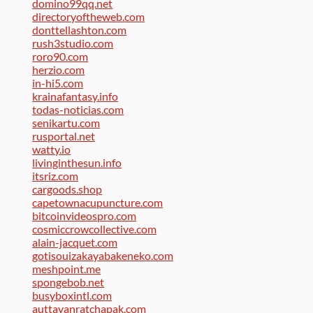
domino99qq.net
directoryoftheweb.com
donttellashton.com
rush3studio.com
roro90.com
herzio.com
in-hi5.com
krainafantasy.info
todas-noticias.com
senikartu.com
rusportal.net
watty.io
livinginthesun.info
itsriz.com
cargoods.shop
capetownacupuncture.com
bitcoinvideospro.com
cosmiccrowcollective.com
alain-jacquet.com
gotisouizakayabakeneko.com
meshpoint.me
spongebob.net
busyboxintl.com
auttayanratchapak.com