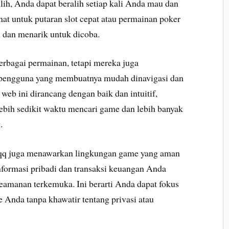
lih, Anda dapat beralih setiap kali Anda mau dan
at untuk putaran slot cepat atau permainan poker
ru dan menarik untuk dicoba.
bagai permainan, tetapi mereka juga
pengguna yang membuatnya mudah dinavigasi dan
eb ini dirancang dengan baik dan intuitif,
bih sedikit waktu mencari game dan lebih banyak
.
hqq juga menawarkan lingkungan game yang aman
formasi pribadi dan transaksi keuangan Anda
eamanan terkemuka. Ini berarti Anda dapat fokus
Anda tanpa khawatir tentang privasi atau