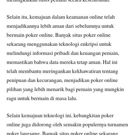
Selain itu, kemajuan dalam keamanan online telah
menjadikannya lebih aman dari sebelumnya untuk
bermain poker online. Banyak situs poker online
sekarang menggunakan teknologi enkripsi untuk
melindungi informasi pribadi dan keuangan pemain,
memastikan bahwa data mereka tetap aman. Hal ini
telah membantu meringankan kekhawatiran tentang
penipuan dan kecurangan, menjadikan poker online
pilihan yang lebih menarik bagi pemain yang mungkin
ragu untuk bermain di masa lalu.
Selain kemajuan teknologi ini, kebangkitan poker
online juga didorong oleh semakin populernya turnamen
poker langsung. Banyak situs poker online sekarang