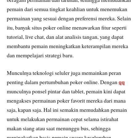
pemain dari semua tingkat keahlian untuk menemukan
permainan yang sesuai dengan preferensi mereka. Selain
itu, banyak situs poker online menawarkan fitur seperti
tutorial, live chat, dan alat analisis tangan, yang dapat
membantu pemain meningkatkan keterampilan mereka
dan mempelajari strategi baru.
Munculnya teknologi seluler juga memainkan peran
qq
penting dalam pertumbuhan poker online. Dengan
munculnya ponsel pintar dan tablet, pemain kini dapat
mengakses permainan poker favorit mereka dari mana
saja, kapan saja. Hal ini semakin memudahkan pemain
untuk melakukan permainan cepat selama istirahat
makan siang atau saat menunggu bus, sehingga
meningkatkan basis pemain secara keseluruhan.