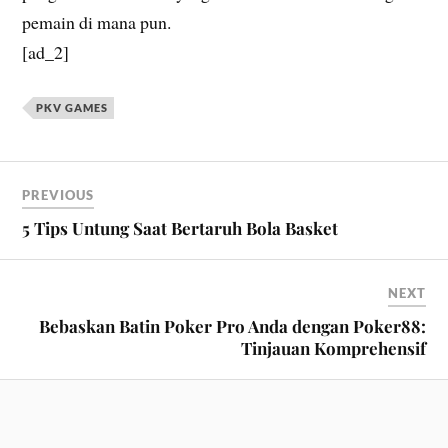
pemain di mana pun.
[ad_2]
PKV GAMES
PREVIOUS
5 Tips Untung Saat Bertaruh Bola Basket
NEXT
Bebaskan Batin Poker Pro Anda dengan Poker88:
Tinjauan Komprehensif