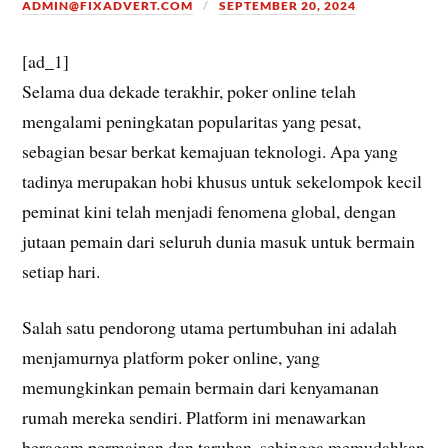
ADMIN@FIXADVERT.COM
SEPTEMBER 20, 2024
[ad_1]
Selama dua dekade terakhir, poker online telah
mengalami peningkatan popularitas yang pesat,
sebagian besar berkat kemajuan teknologi. Apa yang
tadinya merupakan hobi khusus untuk sekelompok kecil
peminat kini telah menjadi fenomena global, dengan
jutaan pemain dari seluruh dunia masuk untuk bermain
setiap hari.
Salah satu pendorong utama pertumbuhan ini adalah
menjamurnya platform poker online, yang
memungkinkan pemain bermain dari kenyamanan
rumah mereka sendiri. Platform ini menawarkan
beragam permainan dan taruhan, sehingga memudahkan